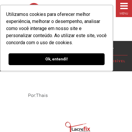
Utilizamos cookies para oferecer melhor
MENU
experiência, melhorar o desempenho, analisar
como você interage em nosso site e
personalizar conteúdo. Ao utilizar este site, você
concorda com o uso de cookies.
Agronegocio, antifraude
Ok, entendi!
HOME
»
BLOG
»
PERDI PRODUTO NO SILO: O PREJUÍZO INVISÍVEL
DO AGRO, E COMO EVITAR?
»
AGRONEGOCIO, ANTIFRAUDE
Por:Thais