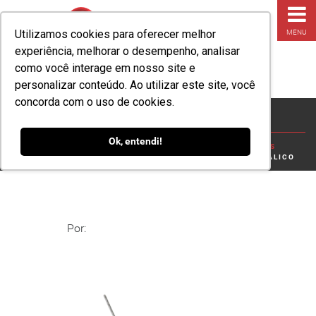
Utilizamos cookies para oferecer melhor
MENU
experiência, melhorar o desempenho, analisar
como você interage em nosso site e
personalizar conteúdo. Ao utilizar este site, você
concorda com o uso de cookies.
Manifix- Lacre Metálico
Ok, entendi!
HOME
»
BLOG
»
CONHEÇA OS LACRES DE SEGURANÇA MAIS
RESISTENTES E ANTICORROSIVOS
»
MANIFIX- LACRE METÁLICO
Por: