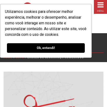
Utilizamos cookies para oferecer melhor
MENU
experiência, melhorar o desempenho, analisar
como você interage em nosso site e
personalizar conteúdo. Ao utilizar este site, você
concorda com o uso de cookies.
Lacres de Segurança
Numerados
Ok, entendi!
HOME
»
BLOG
»
LACRES DE SEGURANÇA NUMERADOS