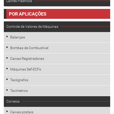
Lacres Plásticos
POR APLICAÇÕES
Controle de Valores de Máquinas
Balanças
Bombas de Combustível
Caixas Registradoras
Máquinas Sef-ECFs
Tacógrafos
Taxímetros
Correios
Caixas postais