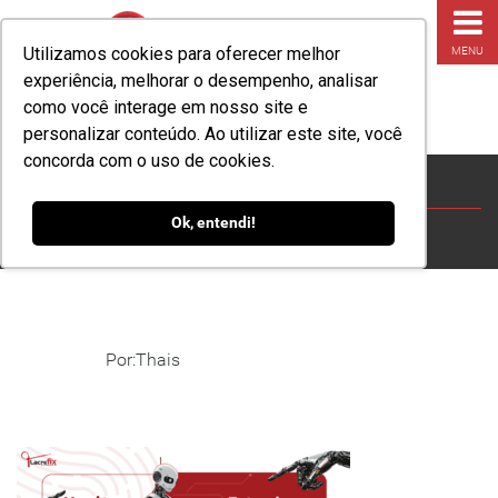
Utilizamos cookies para oferecer melhor
MENU
experiência, melhorar o desempenho, analisar
como você interage em nosso site e
personalizar conteúdo. Ao utilizar este site, você
concorda com o uso de cookies.
BLOG IA
Ok, entendi!
HOME
»
BLOG
»
A IA PODE SUBSTITUIR PROFISSIONAIS DE
COMPRAS E ESTOQUE?
»
BLOG IA
Por:Thais