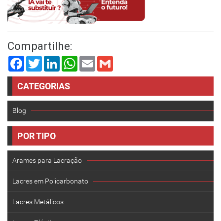
Compartilhe:
Facebook
Twitter
LinkedIn
WhatsApp
Email
Gmail
CATEGORIAS
Blog
POR TIPO
Arames para Lacração
Lacres em Policarbonato
Lacres Metálicos