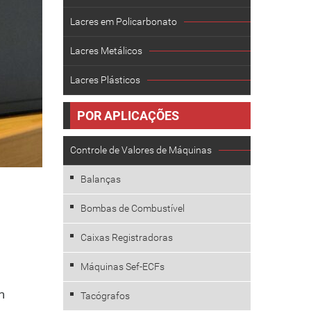
Lacres em Policarbonato
Lacres Metálicos
Lacres Plásticos
POR APLICAÇÕES
Controle de Valores de Máquinas
Balanças
Bombas de Combustível
Caixas Registradoras
Máquinas Sef-ECFs
m
Tacógrafos