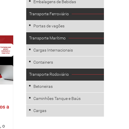
Embalagens de Bebidas
Transporte Ferroviário
Portas de vagões
Transporte Marítimo
Cargas Internacionais
Containers
Transporte Rodoviário
Betoneiras
Caminhões Tanque e Baús
os a
Cargas
, o