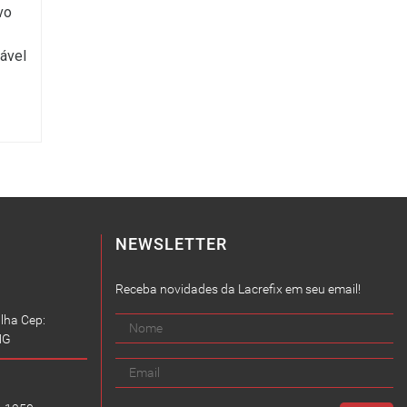
vo
ável
NEWSLETTER
Receba novidades da Lacrefix em seu email!
lha Cep:
MG