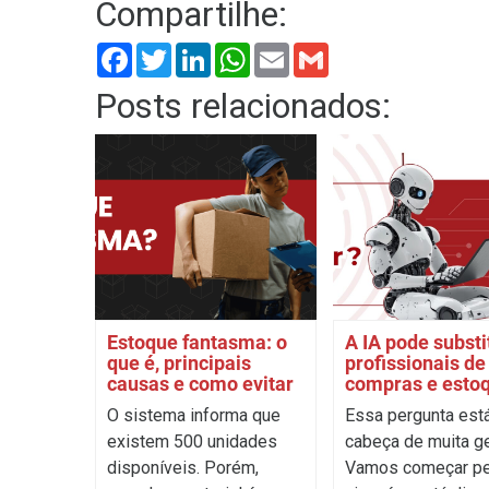
Compartilhe:
Facebook
Twitter
LinkedIn
WhatsApp
Email
Gmail
Posts relacionados:
Estoque fantasma: o
A IA pode substi
que é, principais
profissionais de
causas e como evitar
compras e esto
O sistema informa que
Essa pergunta est
existem 500 unidades
cabeça de muita ge
disponíveis. Porém,
Vamos começar pe