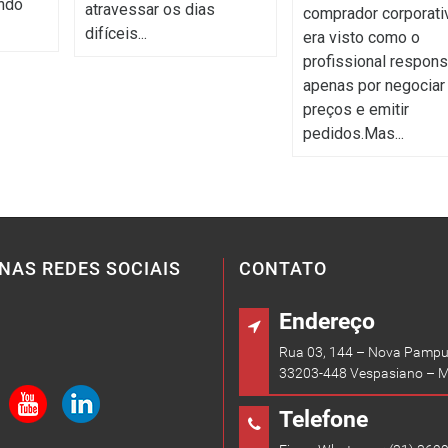
ndo
atravessar os dias
comprador corporati
difíceis...
era visto como o
profissional respons
apenas por negociar
preços e emitir
pedidos.Mas...
NAS REDES SOCIAIS
CONTATO
Endereço
Rua 03, 144 – Nova Pampu
33203-448 Vespasiano – 
Telefone