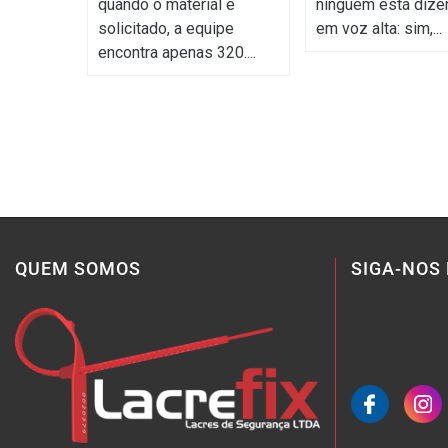
quando o material é
ninguém está dize
solicitado, a equipe
em voz alta: sim,...
encontra apenas 320....
QUEM SOMOS
SIGA-NOS 