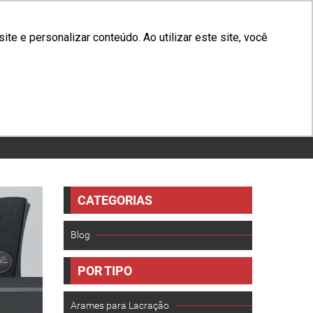
(31) 3629-1250
e e personalizar conteúdo. Ao utilizar este site, você
OG
CONTATO
TRABALHE CONOSCO
NEWSLETTER
CATEGORIAS
Blog
POR TIPO
Arames para Lacração