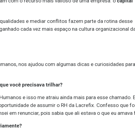
alham com o recurso mais valioso de uma empresa: o
capital
r qualidades e mediar conflitos fazem parte da rotina desse
m ganhado cada vez mais espaço na cultura organizacional d
umanos, nos ajudou com algumas dicas e curiosidades para
ue você precisava trilhar?
umanos e isso me atraiu ainda mais para esse chamado. 
 oportunidade de assumir o RH da Lacrefix. Confesso que f
 em renunciar, pois sabia que ali estava o que eu amava f
riamente?