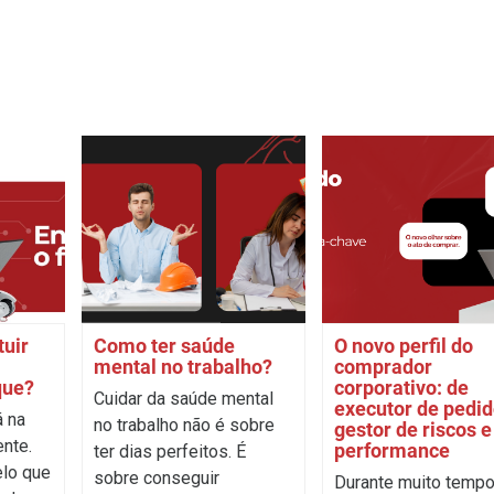
tuir
Como ter saúde
O novo perfil do
mental no trabalho?
comprador
que?
corporativo: de
Cuidar da saúde mental
executor de pedid
á na
no trabalho não é sobre
gestor de riscos e
nte.
performance
ter dias perfeitos. É
lo que
sobre conseguir
Durante muito tempo