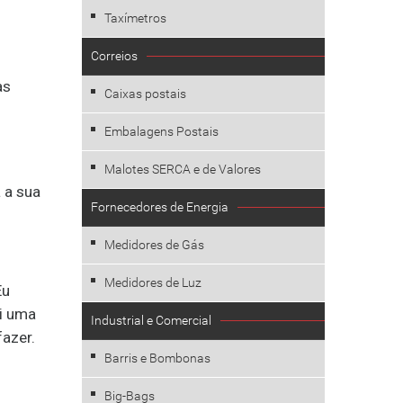
Taxímetros
Correios
as
Caixas postais
Embalagens Postais
Malotes SERCA e de Valores
 a sua
Fornecedores de Energia
Medidores de Gás
Medidores de Luz
Eu
oi uma
Industrial e Comercial
azer.
Barris e Bombonas
Big-Bags