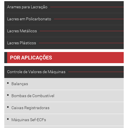
Arames para Lacração
Lacres em Policarbonato
Lacres Metálicos
Lacres Plásticos
POR APLICAÇÕES
Controle de Valores de Máquinas
Balanças
Bombas de Combustível
Caixas Registradoras
Máquinas Sef-ECFs