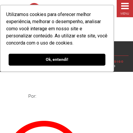
Utilizamos cookies para oferecer melhor
MENU
experiência, melhorar o desempenho, analisar
como você interage em nosso site e
personalizar conteúdo. Ao utilizar este site, você
concorda com o uso de cookies.
Lacre Metálico
Ok, entendi!
HOME
»
BLOG
»
CONHEÇA AS VANTAGENS DE UTILIZAR CÓDIGO
DE BARRAS EM LACRES DE SEGURANÇA
»
LACRE METÁLICO
Por: