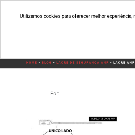
Utilizamos cookies para oferecer melhor experiência, 
HO
LACRE ANP
HOME
»
BLOG
»
LACRE DE SEGURANÇA ANP
»
LACRE ANP
Por: