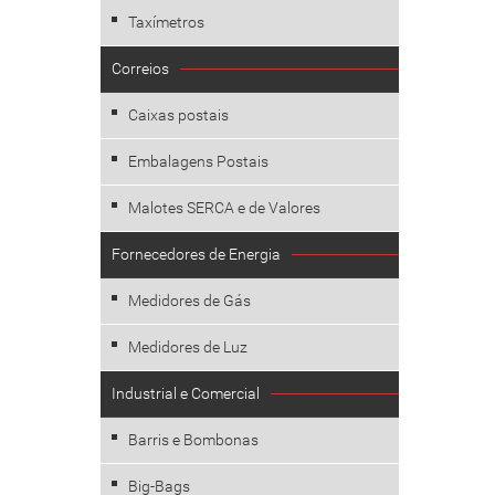
Taxímetros
Correios
Caixas postais
Embalagens Postais
Malotes SERCA e de Valores
Fornecedores de Energia
Medidores de Gás
Medidores de Luz
Industrial e Comercial
Barris e Bombonas
Big-Bags