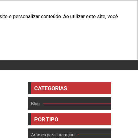
(31) 3629-1250
e e personalizar conteúdo. Ao utilizar este site, você
OG
CONTATO
TRABALHE CONOSCO
NEWSLETTER
CATEGORIAS
Blog
POR TIPO
Arames para Lacração