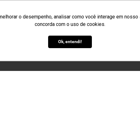
melhorar o desempenho, analisar como você interage em nosso sit
concorda com o uso de cookies.
ME
QUEM SOMOS
PRODUTOS
APLICAÇÕES
ORÇAMENTO
BL
Ok, entendi!