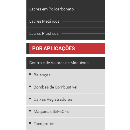
Lacres em Policarbonato
Lacres Metálicos
Lacres Plásticos
POR APLICAÇÕES
Controle de Valores de Máquinas
Balanças
Bombas de Combustível
Caixas Registradoras
Máquinas Sef-ECFs
Tacógrafos