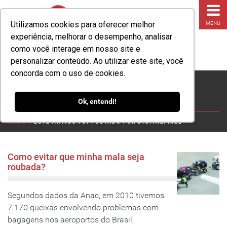
Utilizamos cookies para oferecer melhor
MENU
experiência, melhorar o desempenho, analisar
como você interage em nosso site e
personalizar conteúdo. Ao utilizar este site, você
concorda com o uso de cookies.
Como evitar que minha
mala seja roubada?
Ok, entendi!
HOME
»
ESTE ARTIGO FOI POSTADO POR DIGITALPIXEL
Como evitar que minha mala seja
roubada?
Segundos dados da Anac, em 2010 tivemos
7.170 queixas envolvendo problemas com
bagagens nos aeroportos do Brasil,