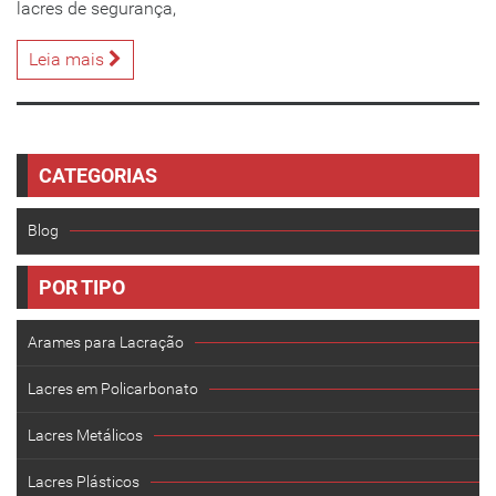
lacres de segurança,
Leia mais
CATEGORIAS
Blog
POR TIPO
Arames para Lacração
Lacres em Policarbonato
Lacres Metálicos
Lacres Plásticos