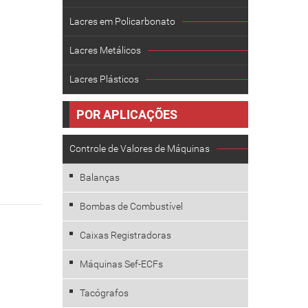
Lacres em Policarbonato
Lacres Metálicos
Lacres Plásticos
POR APLICAÇÕES
Controle de Valores de Máquinas
Balanças
Bombas de Combustível
Caixas Registradoras
Máquinas Sef-ECFs
Tacógrafos