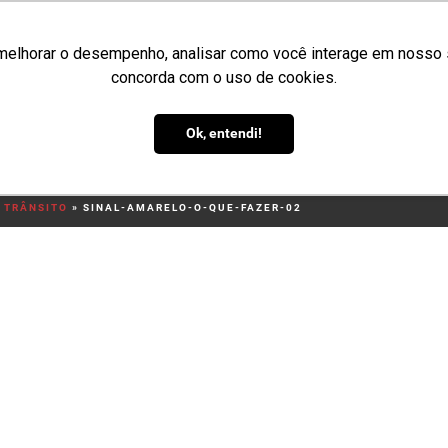
melhorar o desempenho, analisar como você interage em nosso sit
concorda com o uso de cookies.
ME
QUEM SOMOS
PRODUTOS
APLICAÇÕES
ORÇAMENTO
BL
Ok, entendi!
zer-02
O TRÂNSITO
»
SINAL-AMARELO-O-QUE-FAZER-02