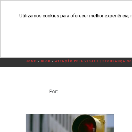
Utilizamos cookies para oferecer melhor experiência, 
HO
sinal-amarelo-o-que-fa
HOME
»
BLOG
»
ATENÇÃO PELA VIDA! ? | SEGURANÇA N
Por: