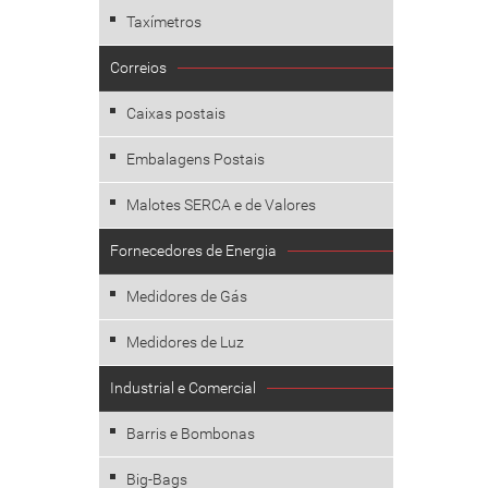
Taxímetros
Correios
Caixas postais
Embalagens Postais
Malotes SERCA e de Valores
Fornecedores de Energia
Medidores de Gás
Medidores de Luz
Industrial e Comercial
Barris e Bombonas
Big-Bags