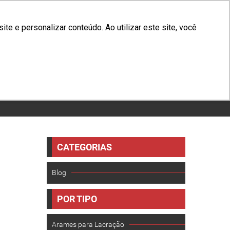
(31) 3629-1250
e e personalizar conteúdo. Ao utilizar este site, você
OG
CONTATO
TRABALHE CONOSCO
NEWSLETTER
CATEGORIAS
Blog
POR TIPO
Arames para Lacração