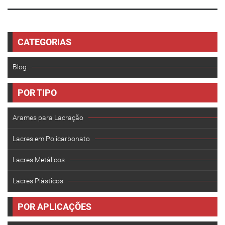
CATEGORIAS
Blog
POR TIPO
Arames para Lacração
Lacres em Policarbonato
Lacres Metálicos
Lacres Plásticos
POR APLICAÇÕES