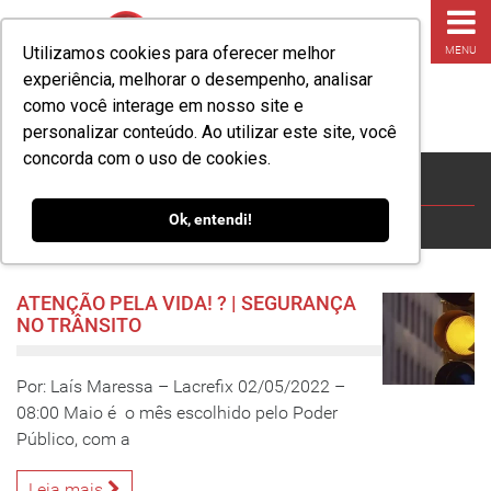
Utilizamos cookies para oferecer melhor
MENU
experiência, melhorar o desempenho, analisar
como você interage em nosso site e
personalizar conteúdo. Ao utilizar este site, você
concorda com o uso de cookies.
Arquivos
Ok, entendi!
HOME
»
POSTS TAGGED "LACREDESEGURANÇA"
ATENÇÃO PELA VIDA! ? | SEGURANÇA
NO TRÂNSITO
Por: Laís Maressa – Lacrefix 02/05/2022 –
08:00 Maio é o mês escolhido pelo Poder
Público, com a
Leia mais