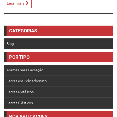
Leia mais
CATEGORIAS
Blog
POR TIPO
Arames para Lacração
Lacres em Policarbonato
Lacres Metálicos
Lacres Plásticos
POR APLICAÇÕES